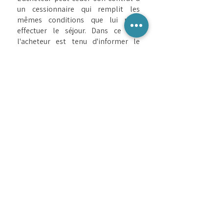
un cessionnaire qui remplit les
mêmes conditions que lui pour
effectuer le séjour. Dans ce cas,
l'acheteur est tenu d'informer le
propriétaire de sa décision par lettre
recommandée avec accusé de
réception au plus tard 7 jours avant
le début du séjour.
La cession de contrat doit s'effectuer
à prix coûtant. Le cédant et le
cessionnaire sont responsables
solidairement vis-à-vis du vendeur,
du paiement du solde du prix ainsi
que des frais supplémentaires
éventuels occasionnés par cette
cession.
Article 13 - Assurances
Le client est responsable de tous les
dommages survenant de son fait. Il
est tenu d'être assuré par un contrat