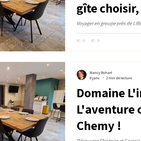
gîte choisir
Lille pour p
Voyager en groupe près de Lill
vacances conviviale, idéale pou
l’espace et 
nos 4 chambres et de notre gr
convivialité
Nancy Rohart
9 janv.
2 min de lecture
Domaine L'i
L'aventure 
Chemy !
Découvrez l'histoire et l'aveni