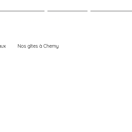
o & Sénminaires
ALENTOURS
CONTACT & F
aux
Nos gîtes à Chemy