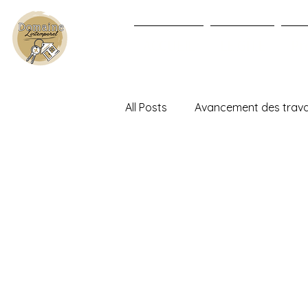
ACCUEIL
LE GÎTE
Pr
All Posts
Avancement des trav