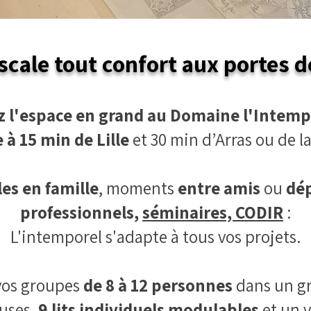
cale tout confort aux portes de
z l'espace en grand au Domaine l'Intemp
e à 15 min de Lille
et 30 min d’Arras ou de l
es en famille
, moments
entre amis
ou
dé
professionnels,
séminaires, CODIR
:
L'intemporel s'adapte à tous vos projets.
vos groupes
de 8 à 12 personnes
dans un gr
uses,
9 lits individuels modulables
et
un v