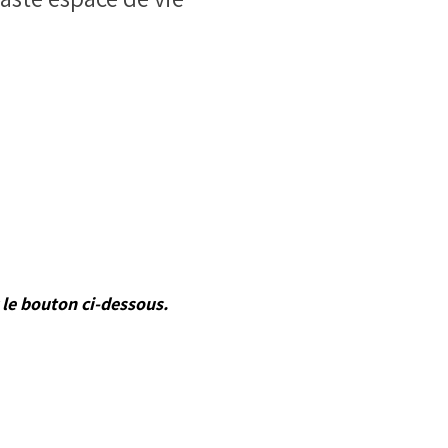
amille ?
s
r le bouton ci-dessous.