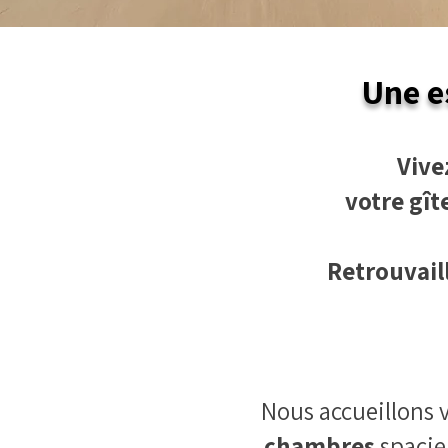
Une es
Vive
votre gît
Retrouvaill
Nous accueillons 
chambres
spacie