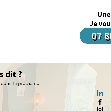
Une
Je vou
07 8
lateformes de
 dit ?
réunir la prochaine