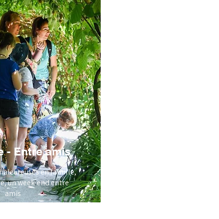
e - Entre amis
haleureuses en famille,
e, un week-end entre
amis