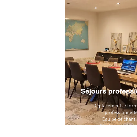
Séjours profess
Déplacements / form
professionnell
Equipe de chant
Séminaire entrep