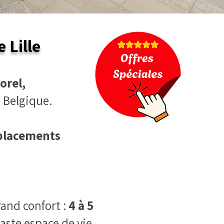
 Lille
orel,
a Belgique.
placements
and confort :
4 à 5
aste espace de vie