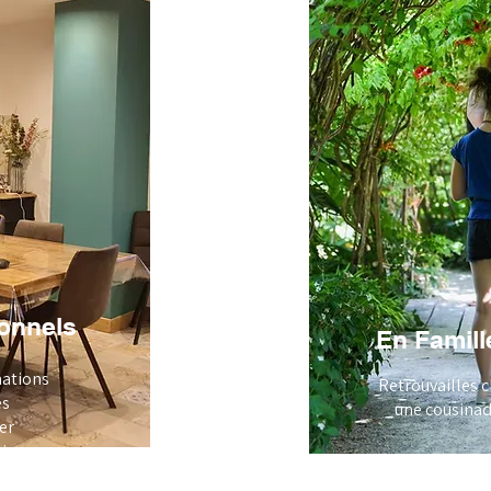
ionnels
En Famill
ations
Retrouvailles c
es
une cousinad
ier
rise