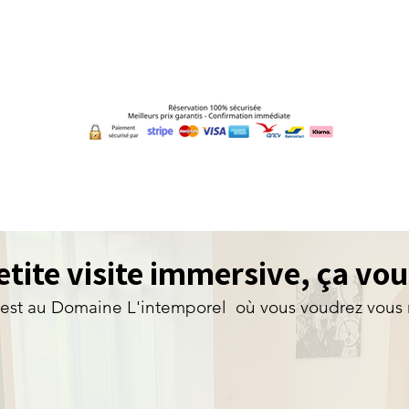
i
ICI
sur notre site officiel (-15% par rapport aux p
tite visite immersive, ça vous
'est au Domaine L'intemporel où vous voudrez vous 